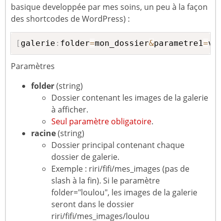
basique developpée par mes soins, un peu à la façon
des shortcodes de WordPress) :
[
galerie
:
folder
=
mon_dossier
&
parametre1
=
va
Paramètres
folder
(string)
Dossier contenant les images de la galerie
à afficher.
Seul paramètre obligatoire
.
racine
(string)
Dossier principal contenant chaque
dossier de galerie.
Exemple : riri/fifi/mes_images (pas de
slash à la fin). Si le paramètre
folder="loulou", les images de la galerie
seront dans le dossier
riri/fifi/mes_images/loulou