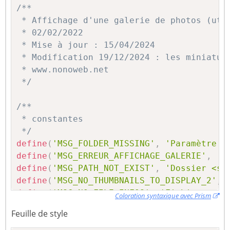
/**

 * Affichage d'une galerie de photos (util
 * 02/02/2022

 * Mise à jour : 15/04/2024

 * Modification 19/12/2024 : les miniature
 * www.nonoweb.net

 */
/**

 * constantes

 */
define
(
'MSG_FOLDER_MISSING'
,
'Paramètre o
define
(
'MSG_ERREUR_AFFICHAGE_GALERIE'
,
'S
define
(
'MSG_PATH_NOT_EXIST'
,
'Dossier <st
define
(
'MSG_NO_THUMBNAILS_TO_DISPLAY_2'
,
define
(
'MSG_NO_FILE_INFOS'
,
'Fichier <str
Coloration syntaxique avec Prism
// Icône Font Awesome (https://fontawesom
Feuille de style
define
(
'ICON_WARNING'
,
'<i class="fa fa-e
define
(
'FORMAT_THUMBNAIL'
,
'_%sx%s'
)
;