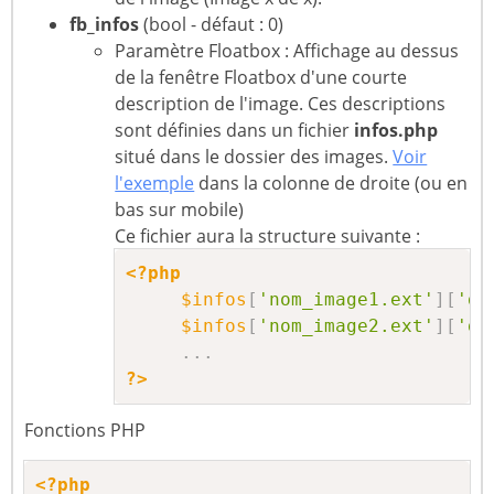
fb_infos
(bool - défaut : 0)
Paramètre Floatbox : Affichage au dessus
de la fenêtre Floatbox d'une courte
description de l'image. Ces descriptions
sont définies dans un fichier
infos.php
situé dans le dossier des images.
Voir
l'exemple
dans la colonne de droite (ou en
bas sur mobile)
Ce fichier aura la structure suivante :
<?php
$infos
[
'nom_image1.ext'
]
[
'de
$infos
[
'nom_image2.ext'
]
[
'de
.
.
.
?>
Fonctions PHP
<?php