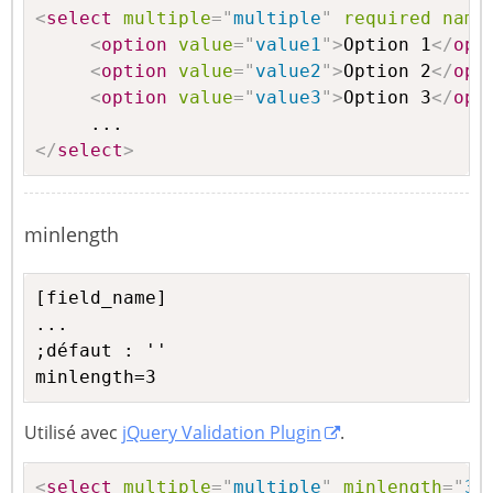
<
select
multiple
=
"
multiple
"
required
name
<
option
value
=
"
value1
"
>
Option 1
</
opt
<
option
value
=
"
value2
"
>
Option 2
</
opt
<
option
value
=
"
value3
"
>
Option 3
</
opt
</
select
>
minlength
[field_name]

...

;défaut : ''

minlength=3
Utilisé avec
jQuery Validation Plugin
.
<
select
multiple
=
"
multiple
"
minlength
=
"
3
"