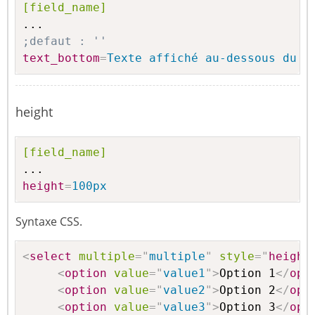
[field_name]
;defaut : ''
text_bottom
=
Texte affiché au-dessous du c
height
[field_name]
height
=
100px
Syntaxe CSS.
<
select
multiple
=
"
multiple
"
style
="
height
<
option
value
=
"
value1
"
>
Option 1
</
opt
<
option
value
=
"
value2
"
>
Option 2
</
opt
<
option
value
=
"
value3
"
>
Option 3
</
opt