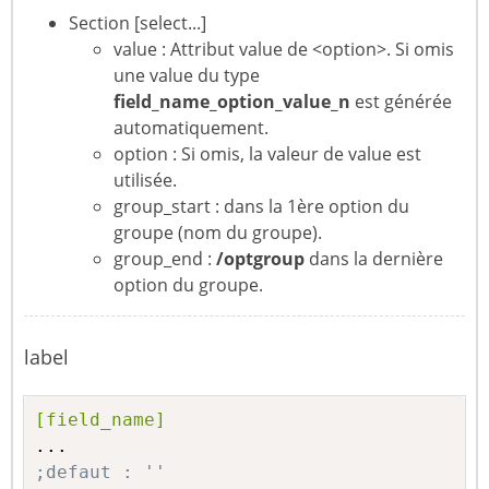
group_end
=
"/optgroup"
Section [
select
...]
option
=
option 4 
value : Attribut value de <option>. Si omis
value
=
value4 
une value du type
field_name
_option_value_
n
est générée
[select_5]
automatiquement.
option
=
option 5 
option : Si omis, la valeur de value est
value
=
value5 
utilisée.
group_start : dans la 1ère option du
[select_6]
groupe (nom du groupe).
option
=
option 6 
group_end :
/optgroup
dans la dernière
value
=
value6 
option du groupe.
...
label
[field_name]
;defaut : ''