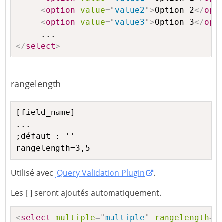
<
option
value
=
"
value2
"
>
Option 2
</
opt
<
option
value
=
"
value3
"
>
Option 3
</
opt
</
select
>
rangelength
[field_name]

...

;défaut : ''

rangelength=3,5
Utilisé avec
jQuery Validation Plugin
.
Les [ ] seront ajoutés automatiquement.
<
select
multiple
=
"
multiple
"
rangelength
=
"