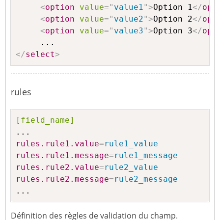
<
option
value
=
"
value1
"
>
Option 1
</
opt
<
option
value
=
"
value2
"
>
Option 2
</
opt
<
option
value
=
"
value3
"
>
Option 3
</
opt
</
select
>
rules
[field_name]
rules.rule1.value
=
rule1_value
rules.rule1.message
=
rule1_message
rules.rule2.value
=
rule2_value
rules.rule2.message
=
rule2_message
...
Définition des règles de validation du champ.