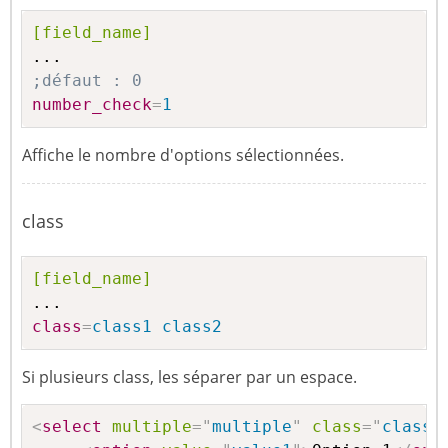
[field_name]
;défaut : 0
number_check
=
1
Affiche le nombre d'options sélectionnées.
class
[field_name]
class
=
class1 class2
Si plusieurs class, les séparer par un espace.
<
select
multiple
=
"
multiple
"
class
=
"
class1