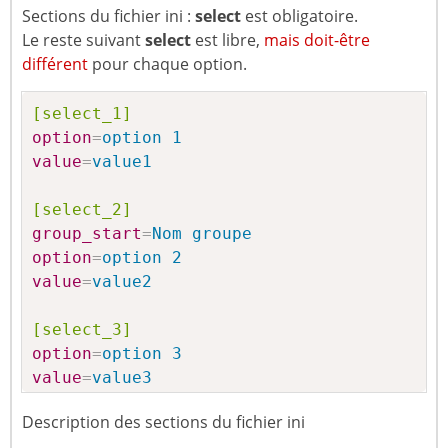
Sections du fichier ini :
select
est obligatoire.
Le reste suivant
select
est libre,
mais doit-être
différent
pour chaque option.
[select_1]
option
=
option 1 
value
=
value1 
[select_2]
group_start
=
Nom groupe 
option
=
option 2 
value
=
value2 
[select_3]
option
=
option 3 
value
=
value3 
Description des sections du fichier ini
[select_4]