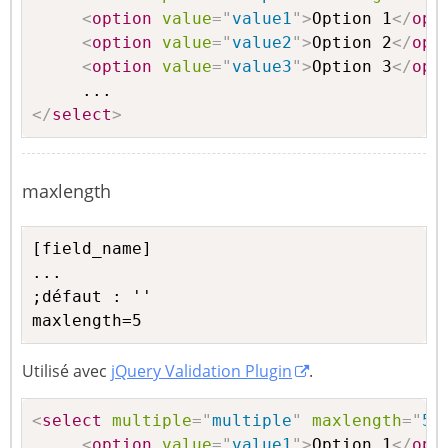
<
option
value
=
"
value1
"
>
Option 1
</
opt
<
option
value
=
"
value2
"
>
Option 2
</
opt
<
option
value
=
"
value3
"
>
Option 3
</
opt
</
select
>
maxlength
[field_name]

...

;défaut : ''

maxlength=5
Utilisé avec
jQuery Validation Plugin
.
<
select
multiple
=
"
multiple
"
maxlength
=
"
5
"
<
option
value
=
"
value1
"
>
Option 1
</
opt