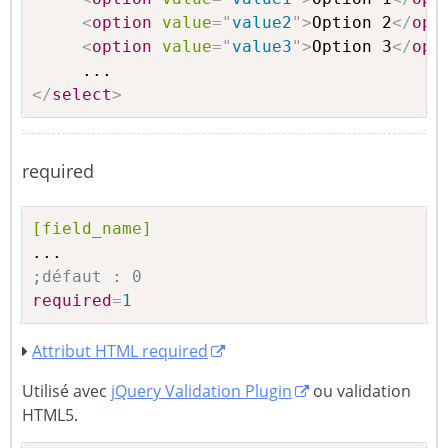
<
option
value
=
"
value2
"
>
Option 2
</
opt
<
option
value
=
"
value3
"
>
Option 3
</
opt
</
select
>
required
[field_name]
;défaut : 0
required
=
1
Attribut HTML required
Utilisé avec
jQuery Validation Plugin
ou validation
HTML5.