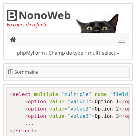
NonoWeb
En cours de refonte...
Togg
phpMyForm : Champ de type « multi_select »
<
select
multiple
=
"
multiple
"
name
=
"
field_n
<
option
value
=
"
value1
"
>
Option 1
</
opt
<
option
value
=
"
value2
"
>
Option 2
</
opt
<
option
value
=
"
value3
"
>
Option 3
</
opt
</
select
>