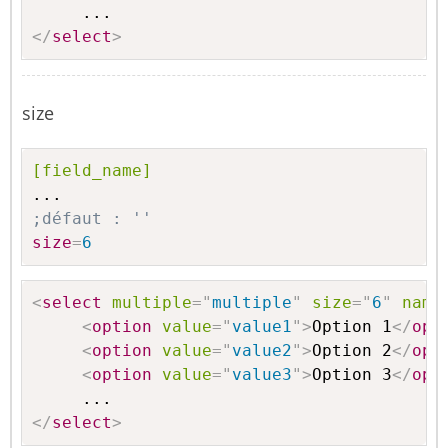
</
select
>
size
[field_name]
;défaut : ''
size
=
6
<
select
multiple
=
"
multiple
"
size
=
"
6
"
name
<
option
value
=
"
value1
"
>
Option 1
</
opt
<
option
value
=
"
value2
"
>
Option 2
</
opt
<
option
value
=
"
value3
"
>
Option 3
</
opt
</
select
>