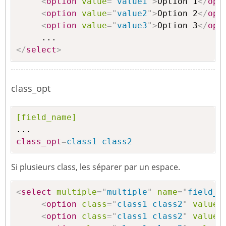
<
option
value
=
"
value1
"
>
Option 1
</
opt
<
option
value
=
"
value2
"
>
Option 2
</
opt
<
option
value
=
"
value3
"
>
Option 3
</
opt
</
select
>
class_opt
[field_name]
class_opt
=
class1 class2
Si plusieurs class, les séparer par un espace.
<
select
multiple
=
"
multiple
"
name
=
"
field_n
<
option
class
=
"
class1 class2
"
value
=
<
option
class
=
"
class1 class2
"
value
=