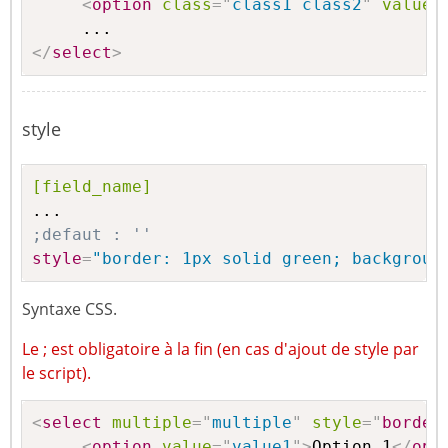
<
option
class
=
"
class1 class2
"
value
=
</
select
>
style
[field_name]
;defaut : ''
style
=
"border: 1px solid green; backgroun
Syntaxe CSS.
Le ; est obligatoire à la fin (en cas d'ajout de style par
le script).
<
select
multiple
=
"
multiple
"
style
="
border
<
option
value
=
"
value1
"
>
Option 1
</
opt